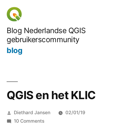
Skip
to
content
Blog Nederlandse QGIS
gebruikerscommunity
blog
QGIS en het KLIC
Posted
Diethard Jansen
02/01/19
by
on
10 Comments
QGIS