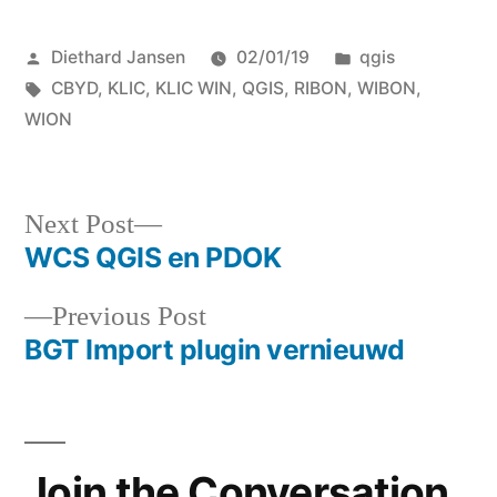
Posted
Posted
Diethard Jansen
02/01/19
qgis
by
Tags:
in
CBYD
,
KLIC
,
KLIC WIN
,
QGIS
,
RIBON
,
WIBON
,
WION
Next
Next Post
post:
WCS QGIS en PDOK
Post
Previous
Previous Post
navigation
post:
BGT Import plugin vernieuwd
Join the Conversation