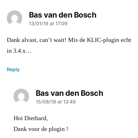
Bas van den Bosch
says:
13/01/19 at 17:09
Dank alvast, can’t wait! Mis de KLIC-plugin echt
in 3.4.x…
Reply
Bas van den Bosch
says:
15/08/19 at 13:49
Hoi Diethard,
Dank voor de plugin !