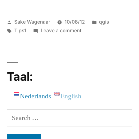
Posted
Posted
Sake Wagenaar
10/08/12
qgis
by
Tags:
on
in
Tips1
Leave a comment
Middelpunten
verplaatsen
(2)
Taal:
Nederlands
English
Search
for: