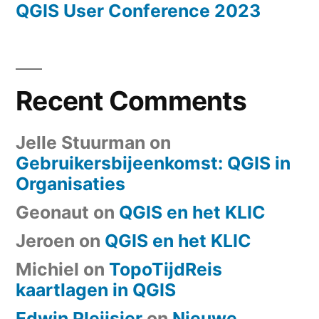
QGIS User Conference 2023
Recent Comments
Jelle Stuurman
on
Gebruikersbijeenkomst: QGIS in
Organisaties
Geonaut
on
QGIS en het KLIC
Jeroen
on
QGIS en het KLIC
Michiel
on
TopoTijdReis
kaartlagen in QGIS
Edwin Pleijsier
on
Nieuwe