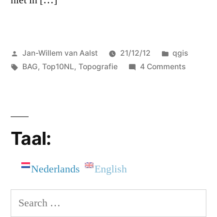
niet in […]
Posted
Posted
Jan-Willem van Aalst
21/12/12
qgis
by
Tags:
in
on
BAG
,
Top10NL
,
Topografie
4 Comments
BAG
gebruiks
op
Top10NL
Taal:
in
QGIS
Nederlands
English
Search