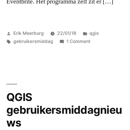
Eventbrite. Het programma zelf zit er […]
Posted
Posted
Erik Meerburg
22/01/18
qgis
by
Tags:
in
on
gebruikersmiddag
1 Comment
Programma
gebruikersmiddag
compleet!
QGIS
gebruikersmiddagnieu
ws