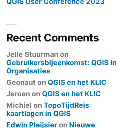
QGIS User Conference 2023
Recent Comments
Jelle Stuurman
on
Gebruikersbijeenkomst: QGIS in
Organisaties
Geonaut
on
QGIS en het KLIC
Jeroen
on
QGIS en het KLIC
Michiel
on
TopoTijdReis
kaartlagen in QGIS
Edwin Pleijsier
on
Nieuwe