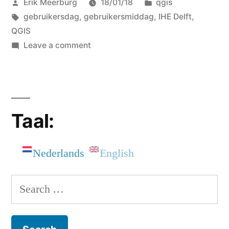
Posted
Posted
Erik Meerburg
18/01/18
qgis
by
Tags:
in
gebruikersdag
,
gebruikersmiddag
,
IHE Delft
,
QGIS
on
Leave a comment
QGIS
gebruikersmiddagnieuws
Taal:
Nederlands
English
Search
for: