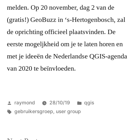
melden. Op 20 november, dag 2 van de
(gratis!) GeoBuzz in ‘s-Hertogenbosch, zal
de oprichting officieel plaatsvinden. De
eerste mogeljkheid om je te laten horen en
met je ideeën de Nederlandse QGIS-agenda
van 2020 te beïnvloeden.
Posted
Posted
raymond
28/10/19
qgis
by
Tags:
in
gebruikersgroep
,
user group