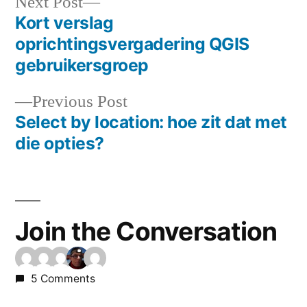
Next
Next Post
post:
Kort verslag
Post
oprichtingsvergadering QGIS
navigation
gebruikersgroep
Previous
Previous Post
post:
Select by location: hoe zit dat met
die opties?
Join the Conversation
5 Comments