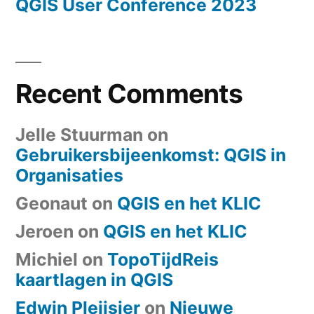
QGIS User Conference 2023
Recent Comments
Jelle Stuurman
on
Gebruikersbijeenkomst: QGIS in
Organisaties
Geonaut
on
QGIS en het KLIC
Jeroen
on
QGIS en het KLIC
Michiel
on
TopoTijdReis
kaartlagen in QGIS
Edwin Pleijsier
on
Nieuwe