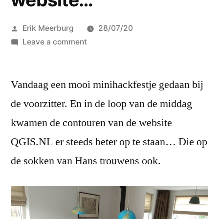
Posted
Erik Meerburg
28/07/20
by
on
Leave a comment
Minihackfest
‘s-
Vandaag een mooi minihackfestje gedaan bij
Hertogenbosch
resultaat:
de voorzitter. En in de loop van de middag
een
kwamen de contouren van de website
website…
QGIS.NL er steeds beter op te staan… Die op
de sokken van Hans trouwens ook.