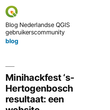
Skip
to
content
Blog Nederlandse QGIS
gebruikerscommunity
blog
Minihackfest ‘s-
Hertogenbosch
resultaat: een
website…