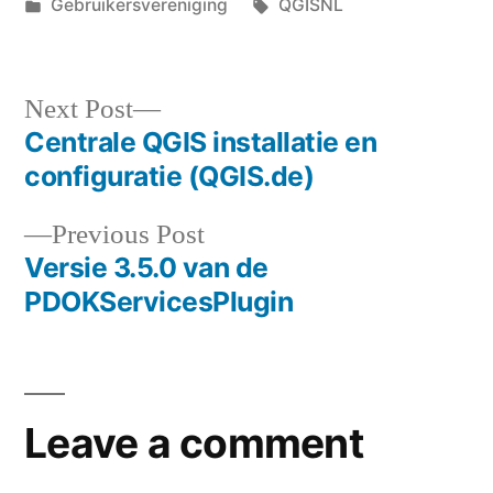
by
Posted
Tags:
Gebruikersvereniging
QGISNL
in
Next
Next Post
post:
Centrale QGIS installatie en
Post
configuratie (QGIS.de)
navigation
Previous
Previous Post
post:
Versie 3.5.0 van de
PDOKServicesPlugin
Leave a comment