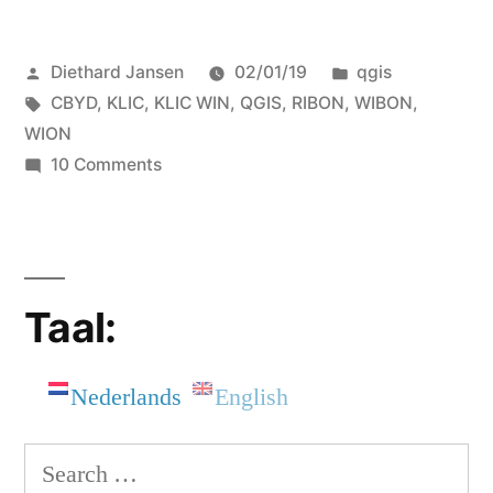
Posted
Posted
Diethard Jansen
02/01/19
qgis
by
Tags:
in
CBYD
,
KLIC
,
KLIC WIN
,
QGIS
,
RIBON
,
WIBON
,
WION
on
10 Comments
QGIS
en
het
KLIC
Taal:
Nederlands
English
Search