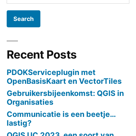
for:
Recent Posts
PDOKServiceplugin met
OpenBasisKaart en VectorTiles
Gebruikersbijeenkomst: QGIS in
Organisaties
Communicatie is een beetje…
lastig?
QGIS UC 2023, een soort van