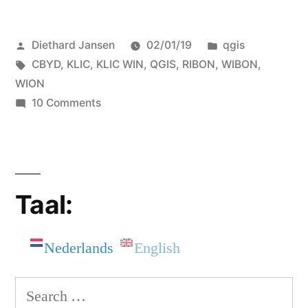
Posted
Posted
Diethard Jansen
02/01/19
qgis
by
Tags:
in
CBYD
,
KLIC
,
KLIC WIN
,
QGIS
,
RIBON
,
WIBON
,
WION
on
10 Comments
QGIS
en
het
KLIC
Taal:
Nederlands
English
Search