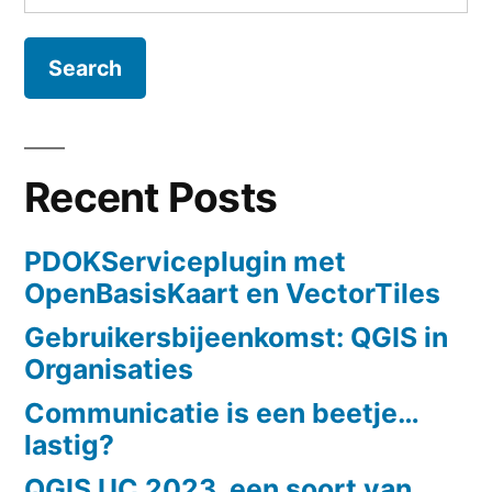
for:
Recent Posts
PDOKServiceplugin met
OpenBasisKaart en VectorTiles
Gebruikersbijeenkomst: QGIS in
Organisaties
Communicatie is een beetje…
lastig?
QGIS UC 2023, een soort van